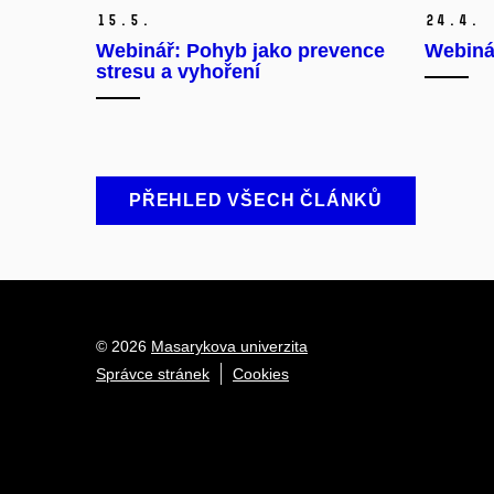
15.
5.
24.
4.
Webinář: Pohyb jako prevence
Webiná
stresu a vyhoření
PŘEHLED VŠECH ČLÁNKŮ
© 2026
Masarykova univerzita
Správce stránek
Cookies