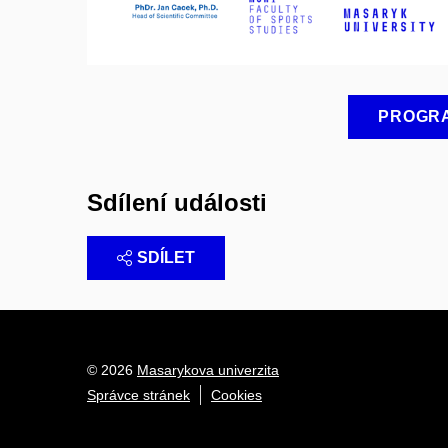
PROGR
Sdílení události
SDÍLET
© 2026
Masarykova univerzita
Správce stránek
Cookies