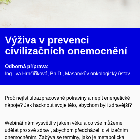
Výživa v prevenci
civilizačních onemocnění
Odborná příprava:
Ing. Iva Hrnčiříková, Ph.D., Masarykův onkologický ústav
Proč nejíst ultrazpracované potraviny a nepít energetické
nápoje? Jak hacknout svoje tělo, abychom byli zdravější?
Webinář nám vysvětlí v jakém věku a co vše můžeme
udělat pro své zdraví, abychom předcházeli civilizačním
onemocněním. Zabývá se termíny, jako je metabolická